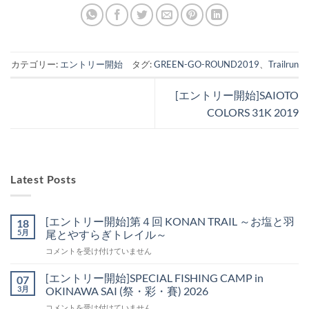
カテゴリー:
エントリー開始
タグ:
GREEN-GO-ROUND2019
、
Trailrun
[エントリー開始]SAIOTO
COLORS 31K 2019
Latest Posts
[エントリー開始]第４回 KONAN TRAIL ～お塩と羽
18
5月
尾とやすらぎトレイル～
[エ
コメントを受け付けていません
ン
ト
[エントリー開始]SPECIAL FISHING CAMP in
07
リ
3月
OKINAWA SAI (祭・彩・賽) 2026
ー
[エ
コメントを受け付けていません
開