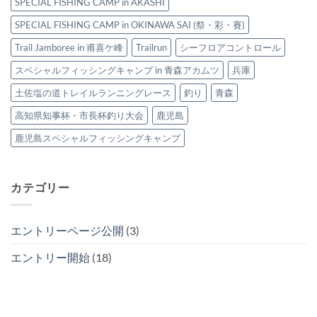
SPECIAL FISHING CAMP in AKASHI
ぎ
ル
ト
フ
SPECIAL FISHING CAMP in OKINAWA SAI (祭・彩・賽)
レ
ィ
イ
Trail Jamboree in 甫喜ケ峰
Trailrun
シーフロアコントロール
ッ
ル
シ
～
スペシャルフィッシングキャンプ in 青森アカムツ
兵庫
ン
は
グ
土佐塩の道トレイルランニングレース
釣り
青森
キ
ャ
高知県知事杯・市長杯釣り大会
鹿児島
ン
プ
鹿児島スペシャルフィッシングキャンプ
2025
は
カテゴリー
エントリーページ公開
(3)
エントリー開始
(18)