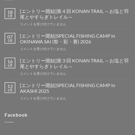
[エントリー開始]第４回 KONAN TRAIL ～お塩と羽
18
5月
尾とやすらぎトレイル～
[エ
コメントを受け付けていません
ン
ト
[エントリー開始]SPECIAL FISHING CAMP in
07
リ
3月
OKINAWA SAI (祭・彩・賽) 2026
ー
[エ
コメントを受け付けていません
開
ン
始]
ト
第
[エントリー開始]第３回 KONAN TRAIL ～お塩と羽
16
リ
４
6月
尾とやすらぎトレイル～
ー
回
[エ
コメントを受け付けていません
開
KONAN
ン
始]SPECIAL
TRAIL
ト
FISHING
[エントリー開始]SPECIAL FISHING CAMP in
13
～
リ
CAMP
6月
AKASHI 2025
お
ー
in
塩
[エ
コメントを受け付けていません
開
OKINAWA
と
ン
始]
SAI
羽
ト
第
(祭・
尾
リ
Facebook
３
彩・
と
ー
回
賽)
や
開
KONAN
2026
す
始]SPECIAL
TRAIL
は
ら
FISHING
～