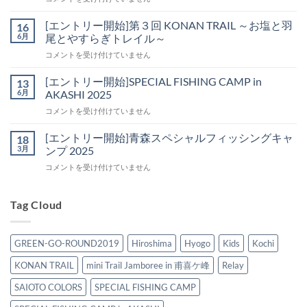
ン
始]
ト
第
[エントリー開始]第３回 KONAN TRAIL ～お塩と羽
16
リ
４
6月
尾とやすらぎトレイル～
ー
回
[エ
コメントを受け付けていません
開
KONAN
ン
始]SPECIAL
TRAIL
ト
FISHING
[エントリー開始]SPECIAL FISHING CAMP in
13
～
リ
CAMP
6月
AKASHI 2025
お
ー
in
塩
[エ
コメントを受け付けていません
開
OKINAWA
と
ン
始]
SAI
羽
ト
第
[エントリー開始]青森スペシャルフィッシングキャ
18
(祭・
尾
リ
３
3月
ンプ 2025
彩・
と
ー
回
賽)
や
[エ
コメントを受け付けていません
開
KONAN
2026
す
ン
始]SPECIAL
TRAIL
は
ら
ト
FISHING
～
ぎ
リ
Tag Cloud
CAMP
お
ト
ー
in
塩
レ
開
AKASHI
と
イ
始]
2025
羽
GREEN-GO-ROUND2019
Hiroshima
Hyogo
Kids
Kochi
ル
青
は
尾
～
森
と
KONAN TRAIL
mini Trail Jamboree in 甫喜ケ峰
Relay
は
ス
や
ペ
SAIOTO COLORS
SPECIAL FISHING CAMP
す
シ
ら
ャ