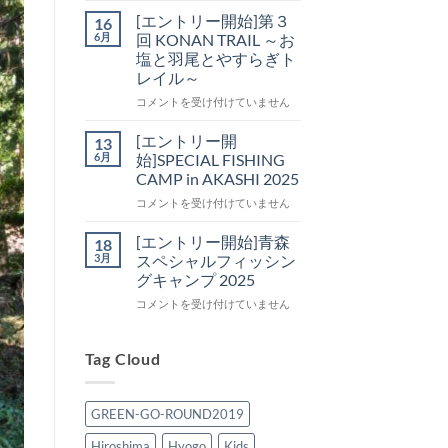
回
ト
[エントリー開始]第３
16
KONAN
リ
6月
回 KONAN TRAIL ～お
TRAIL
ー
塩と羽尾とやすらぎト
～
開
レイル～
お
始]SPECIAL
塩
FISHING
[エ
コメントを受け付けていません
と
CAMP
ン
羽
in
ト
[エントリー開
13
尾
OKINAWA
リ
6月
始]SPECIAL FISHING
と
SAI
ー
CAMP in AKASHI 2025
や
(祭・
開
す
彩・
[エ
始]
コメントを受け付けていません
ら
賽)
ン
第
ぎ
2026
ト
３
[エントリー開始]青森
18
ト
は
リ
回
3月
スペシャルフィッシン
レ
ー
KONAN
グキャンプ 2025
イ
開
TRAIL
ル
[エ
始]SPECIAL
コメントを受け付けていません
～
～
ン
FISHING
お
は
ト
CAMP
塩
リ
in
Tag Cloud
と
ー
AKASHI
羽
開
2025
尾
始]
は
と
GREEN-GO-ROUND2019
青
や
森
す
Hiroshima
Hyogo
Kids