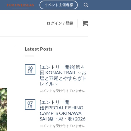
s
FOR OVERSEAS
イベント主催者様
ログイン / 登録
Latest Posts
[エントリー開始]第４
18
5月
回 KONAN TRAIL ～お
塩と羽尾とやすらぎト
レイル～
[エ
コメントを受け付けていません
ン
ト
[エントリー開
07
リ
3月
始]SPECIAL FISHING
ー
CAMP in OKINAWA
開
SAI (祭・彩・賽) 2026
始]
第
[エ
コメントを受け付けていません
４
ン