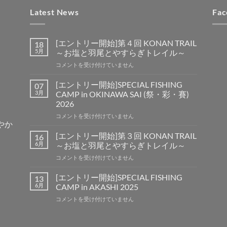
Latest News
Fac
[エントリー開始]第４回 KONAN TRAIL
18
5月
～お塩と羽尾とやすらぎトレイル～
[エ
コメントを受け付けていません
ン
ト
[エントリー開始]SPECIAL FISHING
07
リ
3月
CAMP in OKINAWA SAI (祭・彩・賽)
ー
2026
開
[エ
始]
コメントを受け付けていません
賑やか
ン
第
ト
４
[エントリー開始]第３回 KONAN TRAIL
16
リ
回
6月
～お塩と羽尾とやすらぎトレイル～
ー
KONAN
[エ
コメントを受け付けていません
開
TRAIL
ン
始]SPECIAL
～
ト
FISHING
[エントリー開始]SPECIAL FISHING
お
13
リ
CAMP
塩
6月
CAMP in AKASHI 2025
ー
in
と
[エ
コメントを受け付けていません
開
OKINAWA
羽
ン
始]
SAI
尾
ト
第
(祭・
と
リ
３