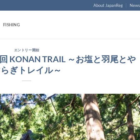
About JapanReg
New
FISHING
エントリー開始
 KONAN TRAIL ～お塩と羽尾とや
すらぎトレイル～