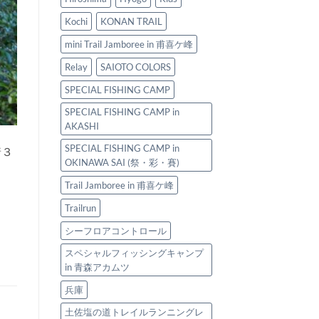
ス
ら
ペ
ぎ
Kochi
KONAN TRAIL
シ
ト
ャ
レ
mini Trail Jamboree in 甫喜ケ峰
ル
イ
フ
Relay
SAIOTO COLORS
ル
ィ
～
SPECIAL FISHING CAMP
ッ
は
シ
SPECIAL FISHING CAMP in
ン
AKASHI
グ
キ
SPECIAL FISHING CAMP in
着３
ャ
OKINAWA SAI (祭・彩・賽)
ン
プ
Trail Jamboree in 甫喜ケ峰
2025
は
Trailrun
シーフロアコントロール
スペシャルフィッシングキャンプ
in 青森アカムツ
兵庫
土佐塩の道トレイルランニングレ