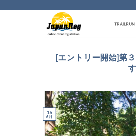
Skip
to
content
TRAILRUN
[エントリー開始]第３回
16
6月