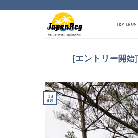
Skip
to
content
TRAILRUN
[エントリー開始]Tra
18
8月