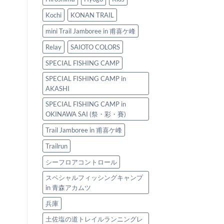
ス
ら
ペ
ぎ
Kochi
KONAN TRAIL
シ
ト
ャ
レ
mini Trail Jamboree in 甫喜ケ峰
ル
イ
フ
Relay
SAIOTO COLORS
ル
ィ
～
SPECIAL FISHING CAMP
ッ
は
シ
SPECIAL FISHING CAMP in
ン
AKASHI
グ
キ
SPECIAL FISHING CAMP in
ャ
OKINAWA SAI (祭・彩・賽)
ン
プ
Trail Jamboree in 甫喜ケ峰
2025
は
Trailrun
シーフロアコントロール
スペシャルフィッシングキャンプ
in 青森アカムツ
兵庫
土佐塩の道トレイルランニングレ