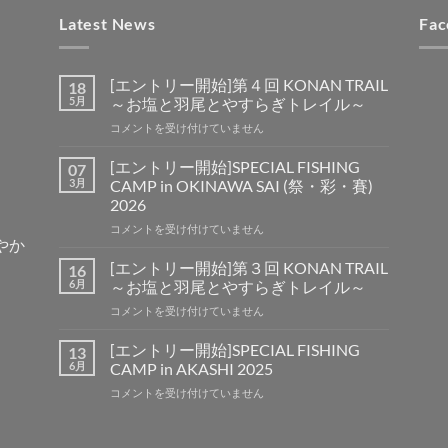
Latest News
Fac
[エントリー開始]第４回 KONAN TRAIL
18
5月
～お塩と羽尾とやすらぎトレイル～
[エ
コメントを受け付けていません
ン
ト
[エントリー開始]SPECIAL FISHING
07
リ
3月
CAMP in OKINAWA SAI (祭・彩・賽)
ー
2026
開
[エ
始]
コメントを受け付けていません
賑やか
ン
第
ト
４
[エントリー開始]第３回 KONAN TRAIL
16
リ
回
6月
～お塩と羽尾とやすらぎトレイル～
ー
KONAN
[エ
コメントを受け付けていません
開
TRAIL
ン
始]SPECIAL
～
ト
FISHING
[エントリー開始]SPECIAL FISHING
お
13
リ
CAMP
塩
6月
CAMP in AKASHI 2025
ー
in
と
[エ
コメントを受け付けていません
開
OKINAWA
羽
ン
始]
SAI
尾
ト
第
(祭・
と
リ
３