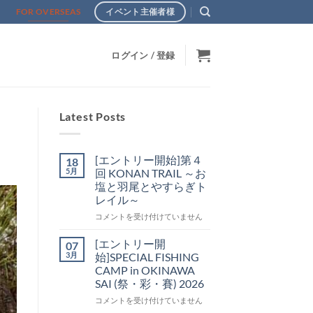
s
FOR OVERSEAS
イベント主催者様
ログイン / 登録
Latest Posts
[エントリー開始]第４
18
5月
回 KONAN TRAIL ～お
塩と羽尾とやすらぎト
レイル～
[エ
コメントを受け付けていません
ン
ト
[エントリー開
07
リ
3月
始]SPECIAL FISHING
ー
CAMP in OKINAWA
開
SAI (祭・彩・賽) 2026
始]
第
[エ
コメントを受け付けていません
４
ン