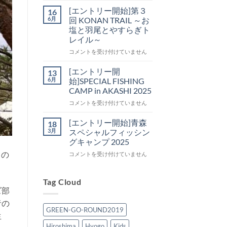
回
ト
[エントリー開始]第３
16
KONAN
リ
6月
回 KONAN TRAIL ～お
TRAIL
ー
塩と羽尾とやすらぎト
～
開
レイル～
お
始]SPECIAL
塩
FISHING
[エ
コメントを受け付けていません
と
CAMP
ン
羽
in
ト
[エントリー開
13
尾
OKINAWA
リ
6月
始]SPECIAL FISHING
と
SAI
ー
CAMP in AKASHI 2025
や
(祭・
開
す
彩・
[エ
始]
コメントを受け付けていません
ら
賽)
ン
第
ぎ
2026
ト
３
[エントリー開始]青森
18
ト
は
リ
回
3月
スペシャルフィッシン
レ
ー
KONAN
グキャンプ 2025
イ
開
TRAIL
」の
ル
[エ
始]SPECIAL
コメントを受け付けていません
～
～
ン
FISHING
お
は
ト
CAMP
塩
リ
in
Tag Cloud
と
ー
AKASHI
羽
ズ部
開
2025
尾
者の
始]
は
と
GREEN-GO-ROUND2019
青
生
や
森
す
Hiroshima
Hyogo
Kids