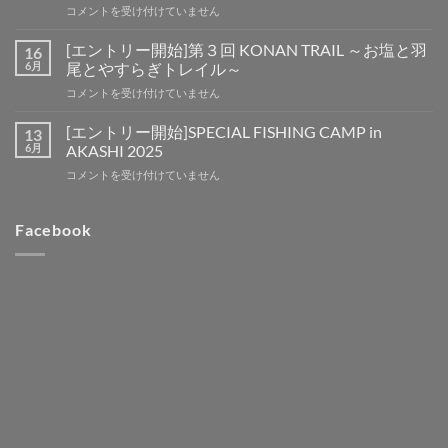
[エ
コメントを受け付けていません
開
ン
始]
ト
第
[エントリー開始]第３回 KONAN TRAIL ～お塩と羽
16
リ
４
6月
尾とやすらぎトレイル～
ー
回
[エ
コメントを受け付けていません
開
KONAN
ン
始]SPECIAL
TRAIL
ト
FISHING
[エントリー開始]SPECIAL FISHING CAMP in
13
～
リ
CAMP
6月
AKASHI 2025
お
ー
in
塩
[エ
コメントを受け付けていません
開
OKINAWA
と
ン
始]
SAI
羽
ト
第
(祭・
尾
リ
Facebook
３
彩・
と
ー
回
賽)
や
開
KONAN
2026
す
始]SPECIAL
TRAIL
は
ら
FISHING
～
ぎ
CAMP
お
ト
in
塩
レ
AKASHI
と
イ
2025
羽
ル
は
尾
～
と
は
や
す