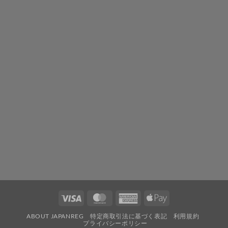
ら
ぎ
ト
レ
イ
ル
～
は
Visa
MasterCard
American
Apple
Express
Pay
ABOUT JAPANREG
特定商取引法に基づく表記
利用規約
プライバシーポリシー