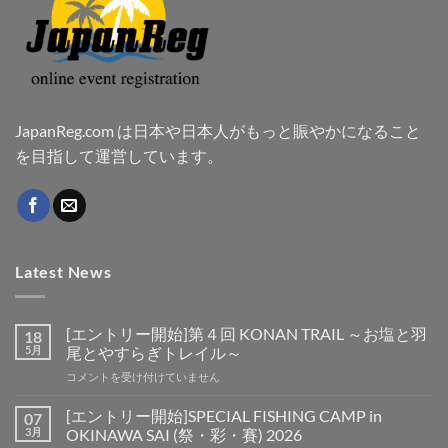
JapanReg.com は日本や日本人がもっと賑やかになること
を目指して運営しています。
Latest News
[エントリー開始]第４回 KONAN TRAIL ～お塩と羽
18
5月
尾とやすらぎトレイル～
[エ
コメントを受け付けていません
ン
ト
[エントリー開始]SPECIAL FISHING CAMP in
07
リ
3月
OKINAWA SAI (祭・彩・賽) 2026
ー