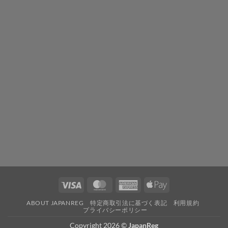
ト
レ
イ
ル
～
は
Visa
MasterCard
American
Apple
Express
Pay
ABOUT JAPANREG
特定商取引法に基づく表記
利用規約
プライバシーポリシー
Copyright 2026 ©
JapanReg