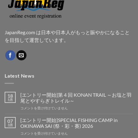
JapanReg.com は日本や日本人がもっと賑やかになること
を目指して運営しています。
Latest News
[エントリー開始]第４回 KONAN TRAIL ～お塩と羽
18
5月
尾とやすらぎトレイル～
[エ
コメントを受け付けていません
ン
ト
[エントリー開始]SPECIAL FISHING CAMP in
07
リ
3月
OKINAWA SAI (祭・彩・賽) 2026
ー
[エ
コメントを受け付けていません
開