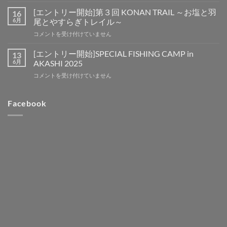
ン
始]
ト
第
[エントリー開始]第３回 KONAN TRAIL ～お塩と羽
16
リ
４
6月
尾とやすらぎトレイル～
ー
回
[エ
コメントを受け付けていません
開
KONAN
ン
始]SPECIAL
TRAIL
ト
FISHING
[エントリー開始]SPECIAL FISHING CAMP in
13
～
リ
CAMP
6月
AKASHI 2025
お
ー
in
塩
[エ
コメントを受け付けていません
開
OKINAWA
と
ン
始]
SAI
羽
ト
第
(祭・
尾
リ
Facebook
３
彩・
と
ー
回
賽)
や
開
KONAN
2026
す
始]SPECIAL
TRAIL
は
ら
FISHING
～
ぎ
CAMP
お
ト
in
塩
レ
AKASHI
と
イ
2025
羽
ル
は
尾
～
と
は
や
す
ら
ぎ