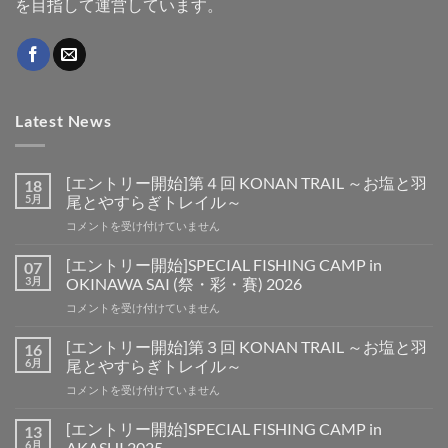
を目指して運営しています。
Latest News
[エントリー開始]第４回 KONAN TRAIL ～お塩と羽
18
5月
尾とやすらぎトレイル～
[エ
コメントを受け付けていません
ン
ト
[エントリー開始]SPECIAL FISHING CAMP in
07
リ
3月
OKINAWA SAI (祭・彩・賽) 2026
ー
[エ
コメントを受け付けていません
開
ン
始]
ト
第
[エントリー開始]第３回 KONAN TRAIL ～お塩と羽
16
リ
４
6月
尾とやすらぎトレイル～
ー
回
[エ
コメントを受け付けていません
開
KONAN
ン
始]SPECIAL
TRAIL
ト
FISHING
[エントリー開始]SPECIAL FISHING CAMP in
13
～
リ
CAMP
6月
AKASHI 2025
お