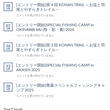
[エントリー開始]第４回 KONAN TRAIL ～お塩と羽
18
5月
尾とやすらぎトレイル～
[エ
コメントを受け付けていません
ン
ト
[エントリー開始]SPECIAL FISHING CAMP in
07
リ
3月
OKINAWA SAI (祭・彩・賽) 2026
ー
[エ
コメントを受け付けていません
開
ン
始]
ト
第
[エントリー開始]第３回 KONAN TRAIL ～お塩と羽
16
リ
４
6月
尾とやすらぎトレイル～
ー
回
[エ
コメントを受け付けていません
開
KONAN
ン
始]SPECIAL
TRAIL
ト
FISHING
[エントリー開始]SPECIAL FISHING CAMP in
13
～
リ
CAMP
6月
AKASHI 2025
お
ー
in
塩
[エ
コメントを受け付けていません
開
OKINAWA
と
ン
始]
SAI
羽
ト
第
[エントリー開始]青森スペシャルフィッシングキャ
18
(祭・
尾
リ
３
3月
ンプ 2025
彩・
と
ー
回
賽)
や
[エ
コメントを受け付けていません
開
KONAN
2026
す
ン
始]SPECIAL
TRAIL
は
ら
ト
FISHING
～
ぎ
リ
Tag Cloud
CAMP
お