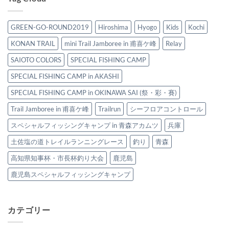
ト
ー
in
塩
レ
開
AKASHI
と
イ
始]
2025
羽
GREEN-GO-ROUND2019
Hiroshima
Hyogo
Kids
Kochi
ル
青
は
尾
～
森
と
KONAN TRAIL
mini Trail Jamboree in 甫喜ケ峰
Relay
は
ス
や
ペ
SAIOTO COLORS
SPECIAL FISHING CAMP
す
シ
ら
ャ
SPECIAL FISHING CAMP in AKASHI
ぎ
ル
ト
フ
SPECIAL FISHING CAMP in OKINAWA SAI (祭・彩・賽)
レ
ィ
イ
Trail Jamboree in 甫喜ケ峰
Trailrun
シーフロアコントロール
ッ
ル
シ
～
スペシャルフィッシングキャンプ in 青森アカムツ
兵庫
ン
は
グ
土佐塩の道トレイルランニングレース
釣り
青森
キ
ャ
高知県知事杯・市長杯釣り大会
鹿児島
ン
プ
鹿児島スペシャルフィッシングキャンプ
2025
は
カテゴリー