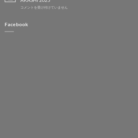
ー
in
塩
[エ
コメントを受け付けていません
開
OKINAWA
と
ン
始]
SAI
羽
ト
第
(祭・
尾
リ
Facebook
３
彩・
と
ー
回
賽)
や
開
KONAN
2026
す
始]SPECIAL
TRAIL
は
ら
FISHING
～
ぎ
CAMP
お
ト
in
塩
レ
AKASHI
と
イ
2025
羽
ル
は
尾
～
と
は
や
す
ら
ぎ
ト
レ
イ
ル
～
は