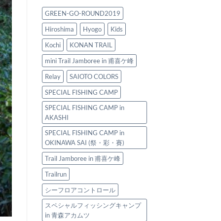
開
2025
尾
始]
は
と
GREEN-GO-ROUND2019
青
や
森
す
Hiroshima
Hyogo
Kids
ス
ら
ペ
ぎ
Kochi
KONAN TRAIL
シ
ト
ャ
レ
mini Trail Jamboree in 甫喜ケ峰
ル
イ
フ
Relay
SAIOTO COLORS
ル
ィ
～
SPECIAL FISHING CAMP
ッ
は
シ
SPECIAL FISHING CAMP in
ン
AKASHI
グ
キ
SPECIAL FISHING CAMP in
ャ
OKINAWA SAI (祭・彩・賽)
ン
プ
Trail Jamboree in 甫喜ケ峰
2025
は
Trailrun
シーフロアコントロール
スペシャルフィッシングキャンプ
in 青森アカムツ