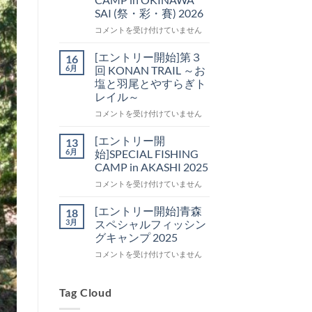
開
SAI (祭・彩・賽) 2026
始]
第
[エ
コメントを受け付けていません
４
ン
回
ト
[エントリー開始]第３
16
KONAN
リ
6月
回 KONAN TRAIL ～お
TRAIL
ー
塩と羽尾とやすらぎト
～
開
レイル～
お
始]SPECIAL
塩
FISHING
[エ
コメントを受け付けていません
と
CAMP
ン
羽
in
ト
[エントリー開
13
尾
OKINAWA
リ
6月
始]SPECIAL FISHING
と
SAI
ー
CAMP in AKASHI 2025
や
(祭・
開
す
彩・
[エ
始]
コメントを受け付けていません
ら
賽)
ン
第
ぎ
2026
ト
３
[エントリー開始]青森
18
ト
は
リ
回
3月
スペシャルフィッシン
レ
ー
KONAN
グキャンプ 2025
イ
開
TRAIL
ル
[エ
始]SPECIAL
コメントを受け付けていません
～
～
ン
FISHING
お
は
ト
CAMP
塩
リ
in
Tag Cloud
と
ー
AKASHI
羽