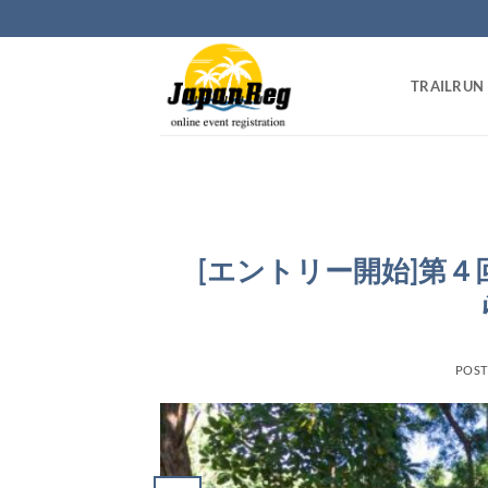
Skip
to
content
TRAILRUN
[エントリー開始]第４回
POS