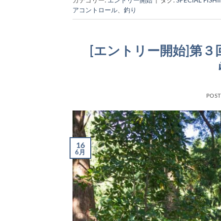
アコントロール
、
釣り
[エントリー開始]第３回
POS
16
6月