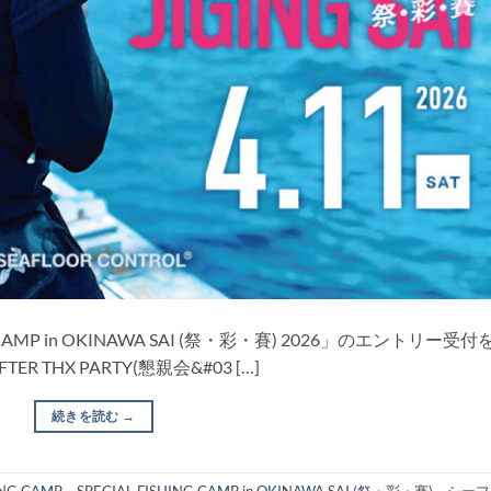
AMP in OKINAWA SAI (祭・彩・賽) 2026」のエントリー受付
HX PARTY(懇親会&#03 […]
続きを読む
→
ING CAMP
、
SPECIAL FISHING CAMP in OKINAWA SAI (祭・彩・賽)
、
シーフ