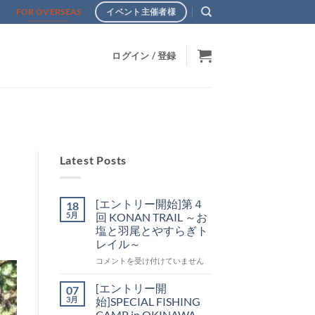
s
FOR OVERSEAS
イベント主催者様
ログイン / 登録
Latest Posts
[エントリー開始]第４
18
5月
回 KONAN TRAIL ～お
塩と羽尾とやすらぎト
レイル～
[エ
コメントを受け付けていません
ン
ト
[エントリー開
07
リ
3月
始]SPECIAL FISHING
ー
CAMP in OKINAWA