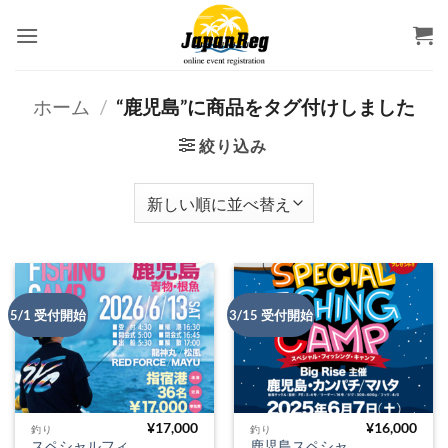
Skip
to
content
ホーム
/
“鹿児島”に商品をタグ付けしました
絞り込み
5/1 受付開始
3/15 受付開始
¥
17,000
¥
16,000
釣り
釣り
スペシャルフィ
鹿児島スペシャ