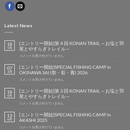
Latest News
[エントリー開始]第４回 KONAN TRAIL ～お塩と羽
18
5月
尾とやすらぎトレイル～
[エ
コメントを受け付けていません
ン
ト
[エントリー開始]SPECIAL FISHING CAMP in
07
リ
3月
OKINAWA SAI (祭・彩・賽) 2026
ー
[エ
コメントを受け付けていません
開
ン
始]
ト
第
[エントリー開始]第３回 KONAN TRAIL ～お塩と羽
16
リ
４
6月
尾とやすらぎトレイル～
ー
回
[エ
コメントを受け付けていません
開
KONAN
ン
始]SPECIAL
TRAIL
ト
FISHING
[エントリー開始]SPECIAL FISHING CAMP in
13
～
リ
CAMP
6月
AKASHI 2025
お
ー
in
塩
[エ
コメントを受け付けていません
開
OKINAWA
と