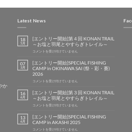
Latest News
Fac
[エントリー開始]第４回 KONAN TRAIL
18
5月
～お塩と羽尾とやすらぎトレイル～
[エ
コメントを受け付けていません
ン
ト
[エントリー開始]SPECIAL FISHING
07
リ
3月
CAMP in OKINAWA SAI (祭・彩・賽)
ー
2026
開
[エ
始]
コメントを受け付けていません
賑やか
ン
第
ト
４
[エントリー開始]第３回 KONAN TRAIL
16
リ
回
6月
～お塩と羽尾とやすらぎトレイル～
ー
KONAN
[エ
コメントを受け付けていません
開
TRAIL
ン
始]SPECIAL
～
ト
FISHING
[エントリー開始]SPECIAL FISHING
お
13
リ
CAMP
塩
6月
CAMP in AKASHI 2025
ー
in
と
[エ
コメントを受け付けていません
開
OKINAWA
羽