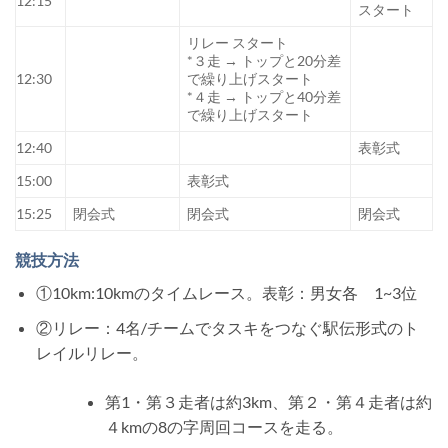
12:15
スタート
リレー スタート
*３走 → トップと20分差
12:30
で繰り上げスタート
*４走 → トップと40分差
で繰り上げスタート
12:40
表彰式
15:00
表彰式
15:25
閉会式
閉会式
閉会式
競技方法
①10km:10kmのタイムレース。表彰：男女各 1~3位
②リレー：4名/チームでタスキをつなぐ駅伝形式のト
レイルリレー。
第1・第３走者は約3km、第２・第４走者は約
４kmの8の字周回コースを走る。