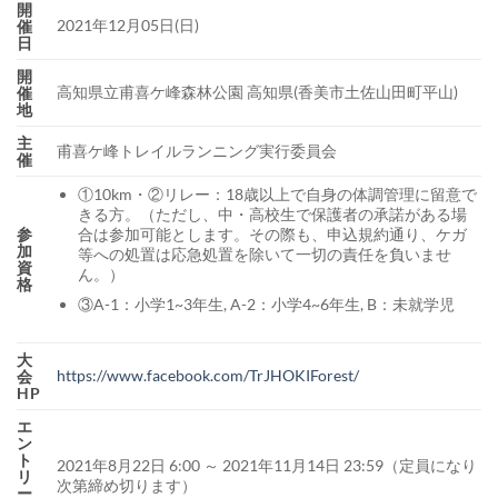
開
2021年12月05日(日)
催
日
開
高知県立甫喜ケ峰森林公園 高知県(香美市土佐山田町平山)
催
地
主
甫喜ケ峰トレイルランニング実行委員会
催
①10km・②リレー：18歳以上で自身の体調管理に留意で
きる方。（ただし、中・高校生で保護者の承諾がある場
参
合は参加可能とします。その際も、申込規約通り、ケガ
加
等への処置は応急処置を除いて一切の責任を負いませ
資
ん。）
格
③A-1：小学1~3年生, A-2：小学4~6年生, B：未就学児
大
https://www.facebook.com/TrJHOKIForest/
会
HP
エ
ン
ト
2021年8月22日 6:00 ～ 2021年11月14日 23:59（定員になり
リ
次第締め切ります）
ー