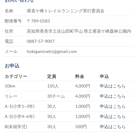
名称
甫喜ケ峰トレイルランニング実行委員会
郵便番号
〒789-0583
住所
高知県香美市土佐山田町平山 県立甫喜ケ峰森林公園内
電話
0887-57-9007
メール
hokigaminetrj@gmail.com
お申込
カテゴリー
定員
料金
申込
10km
150人
4,000円
申込はこちら
リレー
30チーム
4,000円
申込はこちら
A-1(小学1~3年)
30人
1,000円
申込はこちら
A-2(小学4~6年)
30人
1,000円
申込はこちら
B(未就学児)
30人
500円
申込はこちら