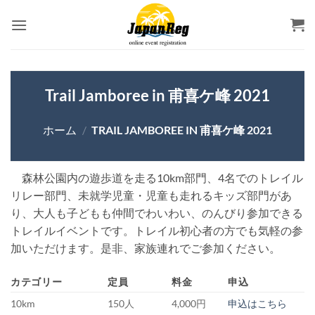
Skip
to
content
Trail Jamboree in 甫喜ケ峰 2021
ホーム
/
TRAIL JAMBOREE IN 甫喜ケ峰 2021
森林公園内の遊歩道を走る10km部門、4名でのトレイル
リレー部門、未就学児童・児童も走れるキッズ部門があ
り、大人も子どもも仲間でわいわい、のんびり参加できる
トレイルイベントです。トレイル初心者の方でも気軽の参
加いただけます。是非、家族連れでご参加ください。
カテゴリー
定員
料金
申込
10km
150人
4,000円
申込はこちら