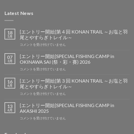
Latest News
[エントリー開始]第４回 KONAN TRAIL ～お塩と羽
18
5月
尾とやすらぎトレイル～
[エ
コメントを受け付けていません
ン
ト
[エントリー開始]SPECIAL FISHING CAMP in
07
リ
3月
OKINAWA SAI (祭・彩・賽) 2026
ー
[エ
コメントを受け付けていません
開
ン
始]
ト
第
[エントリー開始]第３回 KONAN TRAIL ～お塩と羽
16
リ
４
6月
尾とやすらぎトレイル～
ー
回
[エ
コメントを受け付けていません
開
KONAN
ン
始]SPECIAL
TRAIL
ト
FISHING
[エントリー開始]SPECIAL FISHING CAMP in
13
～
リ
CAMP
6月
AKASHI 2025
お
ー
in
塩
[エ
コメントを受け付けていません
開
OKINAWA
と
ン
始]
SAI
羽
ト
第
(祭・
尾
リ
３