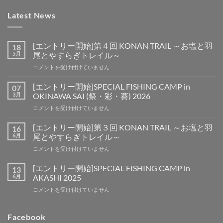
Latest News
[エントリー開始]第４回 KONAN TRAIL ～お塩と羽
18
5月
尾とやすらぎトレイル～
[エ
コメントを受け付けていません
ン
ト
[エントリー開始]SPECIAL FISHING CAMP in
07
リ
3月
OKINAWA SAI (祭・彩・賽) 2026
ー
[エ
コメントを受け付けていません
開
ン
始]
ト
第
[エントリー開始]第３回 KONAN TRAIL ～お塩と羽
16
リ
４
6月
尾とやすらぎトレイル～
ー
回
[エ
コメントを受け付けていません
開
KONAN
ン
始]SPECIAL
TRAIL
ト
FISHING
[エントリー開始]SPECIAL FISHING CAMP in
13
～
リ
CAMP
6月
AKASHI 2025
お
ー
in
塩
[エ
コメントを受け付けていません
開
OKINAWA
と
ン
始]
SAI
羽
ト
第
(祭・
尾
リ
Facebook
３
彩・
と
ー