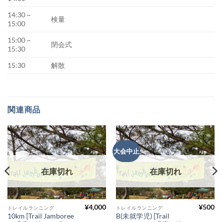
14:30 ~
検量
15:00
15:00 ~
閉会式
15:30
15:30
解散
関連商品
大会中止
在庫切れ
在庫切れ
¥
4,000
¥
500
トレイルランニング
トレイルランニング
10km [Trail Jamboree
B(未就学児) [Trail