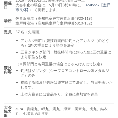
2026年6月20日(土) 海況が悪い場合は中止
開催
大会中止の場合は、6月18日(木)18時に、
Facebook【室戸
日
市長杯】
にて掲載します。
佐喜浜漁港（高知県室戸市佐喜浜町4920-119）
場所
室戸岬漁港（高知県室戸市室戸岬町6810-152）
定員
57 名（先着順）
アカムツ部門：競技時間内に釣ったアカムツ（のどぐ
ろ）1匹の重量により順位を決定
五目ジギング部門：競技時間内に釣った魚1匹の重量に
より順位を決定
（※両部門とも同重量の場合はじゃんけんにて決定）
競技
釣法はジギング（シーフロアコントロール製メタルジ
内容
グ）のみ
乗船する船及び釣座は運営側にて決定し、当日発表いた
します。
上位入賞者には賞品あり、全員に参加賞を進呈
大会
aura、香織丸、岬丸、湊丸、海来、美来丸、戎丸、結衣
協力
丸、七瀬丸 合計9隻
船