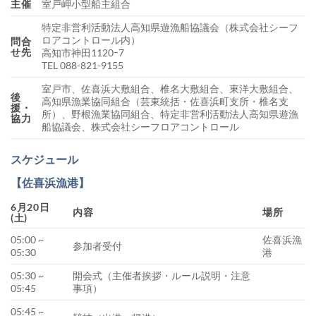
主催
室戸岬小型船主組合
特定非営利活動法人高知県遊漁船協議会（株式会社シーフ
ロアコントロール内）
問合
せ先
高知市神田1120ｰ7
TEL 088-821-9155
室戸市、佐喜浜大敷組合、椎名大敷組合、東洋大敷組合、
後
高知県漁業協同組合（芸東統括・佐喜浜町支所・椎名支
援・
所）、野根漁業協同組合、特定非営利活動法人高知県遊漁
協力
船協議会、株式会社シーフロアコントロール
スケジュール
【佐喜浜漁港】
6月20日
内容
場所
(土)
05:00 ~
佐喜浜漁
参加者受付
05:30
港
05:30 ~
開会式（主催者挨拶・ルール説明・注意
05:45
事項）
05:45 ~