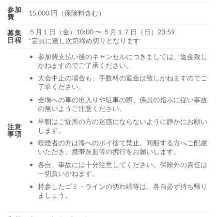
参加
15,000 円（保険料含む）
費
５月１日（金）10:00 〜 ５月１７日（日）23:59
募集
日程
*定員に達し次第締め切りとなります
参加費支払い後のキャンセルにつきましては、返金致し
かねますのでご了承ください。
大会中止の場合も、手数料の返金は致しかねますのでご
了承ください。
会場への車の出入りや駐車の際、係員の指示に従い事故
の無いようご注意ください。
早朝はご近所の方の迷惑にならないように静かにお願い
注意
します。
事項
喫煙者の方は海へのポイ捨て禁止。同船する方へご配慮
いただき、携帯灰皿等の携行をお願いします。
各自、事故には十分注意してください。保険外の責任は
一切負いかねます。
持参したゴミ・ラインの切れ端等は、各自必ず持ち帰り
ましょう。