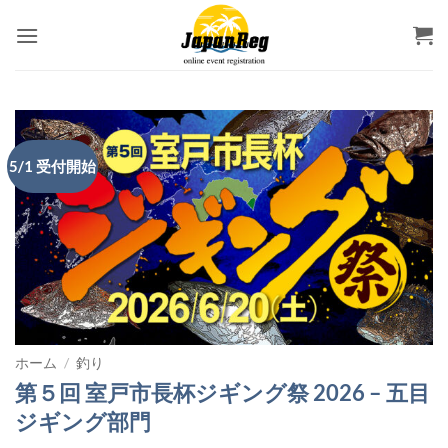
Skip
to
content
5/1 受付開始
ホーム
/
釣り
第５回 室戸市長杯ジギング祭 2026 – 五目
ジギング部門