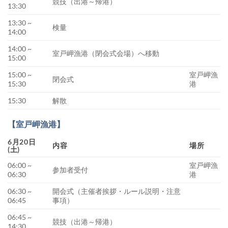
競技（出港～帰港）
13:30
13:30 ~
検量
14:00
14:00 ~
室戸岬漁港（閉会式会場）へ移動
15:00
15:00 ~
室戸岬漁
閉会式
15:30
港
15:30
解散
【室戸岬漁港】
6月20日
内容
場所
(土)
06:00 ~
室戸岬漁
参加者受付
06:30
港
06:30 ~
開会式（主催者挨拶・ルール説明・注意
06:45
事項）
06:45 ~
競技（出港～帰港）
14:30