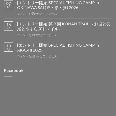
ト
[エントリー開始]SPECIAL FISHING CAMP in
07
リ
3月
OKINAWA SAI (祭・彩・賽) 2026
ー
[エ
コメントを受け付けていません
開
ン
始]
ト
第
[エントリー開始]第３回 KONAN TRAIL ～お塩と羽
16
リ
４
6月
尾とやすらぎトレイル～
ー
回
[エ
コメントを受け付けていません
開
KONAN
ン
始]SPECIAL
TRAIL
ト
FISHING
[エントリー開始]SPECIAL FISHING CAMP in
13
～
リ
CAMP
6月
AKASHI 2025
お
ー
in
塩
[エ
コメントを受け付けていません
開
OKINAWA
と
ン
始]
SAI
羽
ト
第
(祭・
尾
リ
Facebook
３
彩・
と
ー
回
賽)
や
開
KONAN
2026
す
始]SPECIAL
TRAIL
は
ら
FISHING
～
ぎ
CAMP
お
ト
in
塩
レ
AKASHI
と
イ
2025
羽
ル
は
尾
～
と
は