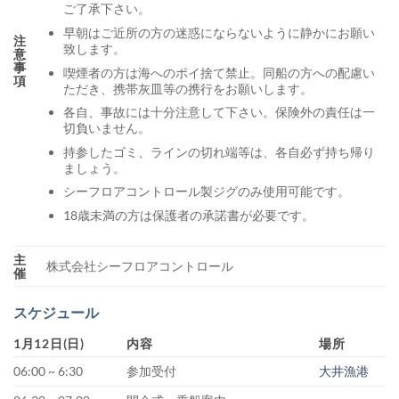
ご了承下さい。
早朝はご近所の方の迷惑にならないように静かにお願い
注
致します。
意
事
喫煙者の方は海へのポイ捨て禁止。同船の方への配慮い
項
ただき、携帯灰皿等の携行をお願いします。
各自、事故には十分注意して下さい。保険外の責任は一
切負いません。
持参したゴミ、ラインの切れ端等は、各自必ず持ち帰り
ましょう。
シーフロアコントロール製ジグのみ使用可能です。
18歳未満の方は保護者の承諾書が必要です。
主
株式会社シーフロアコントロール
催
スケジュール
1月12日(日)
内容
場所
06:00 ~ 6:30
参加受付
大井漁港