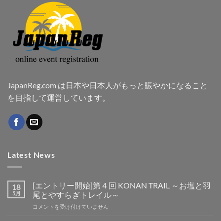
JapanReg.com は日本や日本人がもっと賑やかになること
を目指して運営しています。
Latest News
[エントリー開始]第４回 KONAN TRAIL ～お塩と羽
18
5月
尾とやすらぎトレイル～
[エ
コメントを受け付けていません
ン