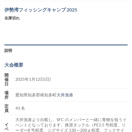
伊勢湾フィッシングキャンプ 2025
在庫切れ
説明
大会概要
開
2025年1月12日(日)
催
日
場
愛知県知多郡南知多町
大井漁港
所
定
43 名
員
大井漁港より出船し、SFC のメンバーと一緒に青物を狙うイ
イ
ベントとなっております。推奨タックル（PE1.5 号程度、リ
ベ
ーダー8 号程度、ジグサイズ 130～200ｇ程度、フックサイ