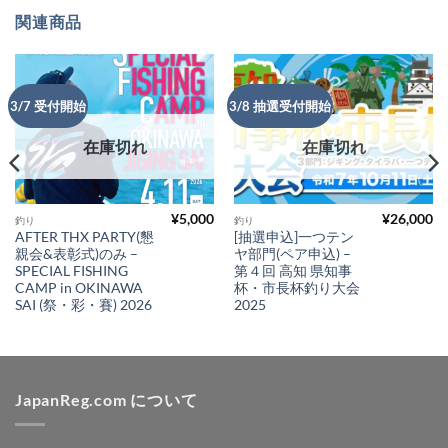
関連商品
3/7 受付開始
3/8 抽選受付開始
在庫切れ
在庫切れ
¥
5,000
¥
26,000
釣り
釣り
AFTER THX PARTY(懇
[抽選申込]一つテン
親会&表彰式)のみ –
ヤ部門(ペア申込) –
SPECIAL FISHING
第４回 高知 県知事
CAMP in OKINAWA
杯・市長杯釣り大会
SAI (祭・彩・賽) 2026
2025
JapanReg.com について