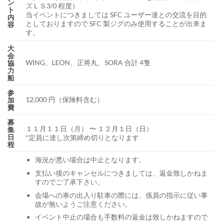
ン
ズＬＳ3/0 程度）
ト
当イベントにつきましては SFC ユーザー達との交流を目的
内
としておりますので SFC 製ジグのみ使用することが出来ま
容
す。
大
会
WING、LEON、正将丸、SORA 合計 4隻
協
力
船
参
12,000 円（保険料含む）
加
費
募
１１月１１日（月） 〜 １２月１日（日）
集
日
*定員に達し次第締め切りとなります
程
海況が悪い場合は中止となります。
支払い後のキャンセルにつきましては、返金致しかねま
すのでご了承下さい。
会場への車の出入り駐車の際には、係員の指示に従い事
故が無いようご注意ください。
イベント中止の場合も手数料の返金は致しかねますので